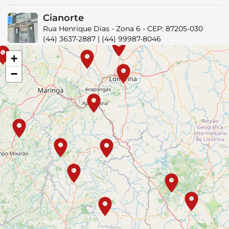
Cianorte
Rua Henrique Dias - Zona 6 - CEP: 87205-030
(44) 3637-2887 | (44) 99987-8046
+
Curitiba
−
Rua Desembargador Motta, n° 2.080, Batel
(41) 99760-0824 | (41) 99552-0265
Engenheiro Beltrão
Rua Clotário Portugal, nº 115
(44) 3537-8135
Faxinal
Av. Eugenio Bastiani, n° 984, Centro - CEP:
86840-000
(43) 3461-3076 - (43) 9 9687-8766
Guaraniaçu