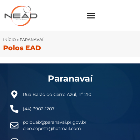
INÍCIO
»
PARANAVAÍ
Polos EAD
Paranavaí
Rua Barão do Cerro Azul, nº 210
(44) 3902-1207
polouab@paranavai.pr.gov.br
cleo.copetti@hotmail.com