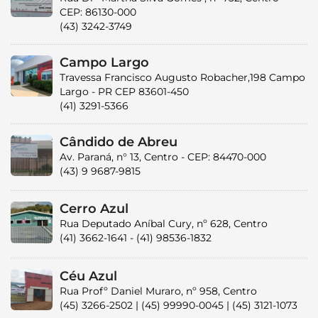
CEP: 86130-000
(43) 3242-3749
Campo Largo
Travessa Francisco Augusto Robacher,198 Campo
Largo - PR CEP 83601-450
(41) 3291-5366
Cândido de Abreu
Av. Paraná, n° 13, Centro - CEP: 84470-000
(43) 9 9687-9815
Cerro Azul
Rua Deputado Aníbal Cury, nº 628, Centro
(41) 3662-1641 - (41) 98536-1832
Céu Azul
Rua Profº Daniel Muraro, nº 958, Centro
(45) 3266-2502 | (45) 99990-0045 | (45) 3121-1073