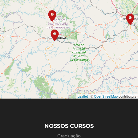
Rua Eudoxio Antonio Badotti, nº 51
(45) 3232-2604
Guarapuava
Rua Professora Leonidia, nº 550, centro - Anexo à
escola Municipal Antônio Lustosa | CEP: 85010-
230
(42) 3152-1416 - (42) 99921-1562
Ivaiporã
Praça Milton Pirolo, nº 385 - Centro - CEP: 86.870-
000
(43) 3126-5180
Leaflet
| ©
OpenStreetMap
contributors
Jaguapitã
Rua Plácido de Castro, 380, Centro - CEP: 86610-
000
(43) 9 9844-2103
NOSSOS CURSOS
Lapa
Graduação