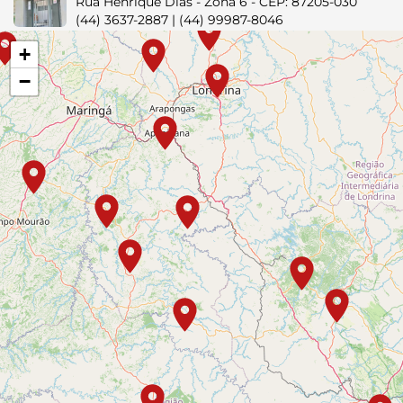
Rua Henrique Dias - Zona 6 - CEP: 87205-030
(44) 3637-2887 | (44) 99987-8046
+
Curitiba
−
Rua Desembargador Motta, n° 2.080, Batel
(41) 99760-0824 | (41) 99552-0265
Engenheiro Beltrão
Rua Clotário Portugal, nº 115
(44) 3537-8135
Faxinal
Av. Eugenio Bastiani, n° 984, Centro - CEP:
86840-000
(43) 3461-3076 - (43) 9 9687-8766
Guaraniaçu
Rua Eudoxio Antonio Badotti, nº 51
(45) 3232-2604