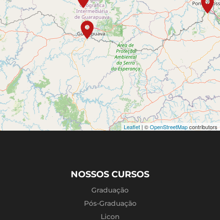
Guarapuava
Rua Professora Leonidia, nº 550, centro - Anexo à
escola Municipal Antônio Lustosa | CEP: 85010-
230
(42) 3152-1416 - (42) 99921-1562
Ivaiporã
Praça Milton Pirolo, nº 385 - Centro - CEP: 86.870-
000
(43) 3126-5180
Leaflet
| ©
OpenStreetMap
contributors
Jaguapitã
Rua Plácido de Castro, 380, Centro - CEP: 86610-
000
(43) 9 9844-2103
NOSSOS CURSOS
Lapa
Graduação
Rua Eufrásio Cortes, nº 228
Pós-Graduação
(41) 3547-8090
Licon