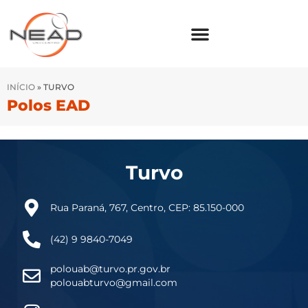
INÍCIO
»
TURVO
Polos EAD
Turvo
Rua Paraná, 767, Centro, CEP: 85.150-000
(42) 9 9840-7049
polouab@turvo.pr.gov.br
polouabturvo@gmail.com