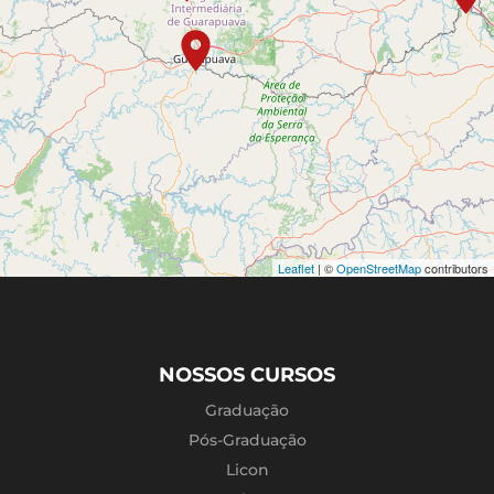
Guarapuava
Rua Professora Leonidia, nº 550, centro - Anexo à
escola Municipal Antônio Lustosa | CEP: 85010-
230
(42) 3152-1416 - (42) 99921-1562
Ivaiporã
Praça Milton Pirolo, nº 385 - Centro - CEP: 86.870-
000
(43) 3126-5180
Leaflet
| ©
OpenStreetMap
contributors
Jaguapitã
Rua Plácido de Castro, 380, Centro - CEP: 86610-
000
(43) 9 9844-2103
NOSSOS CURSOS
Lapa
Graduação
Rua Eufrásio Cortes, nº 228
Pós-Graduação
(41) 3547-8090
Licon