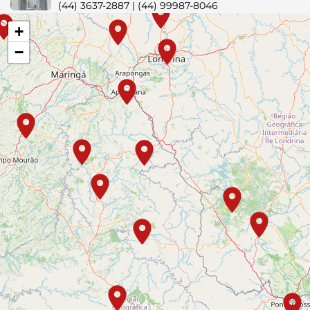
(44) 3637-2887 | (44) 99987-8046
+
Curitiba
−
Rua Desembargador Motta, n° 2.080, Batel
(41) 99760-0824 | (41) 99552-0265
Engenheiro Beltrão
Rua Clotário Portugal, nº 115
(44) 3537-8135
Faxinal
Av. Eugenio Bastiani, n° 984, Centro - CEP:
86840-000
(43) 3461-3076 - (43) 9 9687-8766
Guaraniaçu
Rua Eudoxio Antonio Badotti, nº 51
(45) 3232-2604