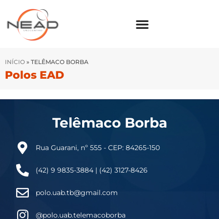
INÍCIO
»
TELÊMACO BORBA
Polos EAD
Telêmaco Borba
Rua Guarani, nº 555 - CEP: 84265-150
(42) 9 9835-3884 | (42) 3127-8426
polo.uab.tb@gmail.com
@polo.uab.telemacoborba