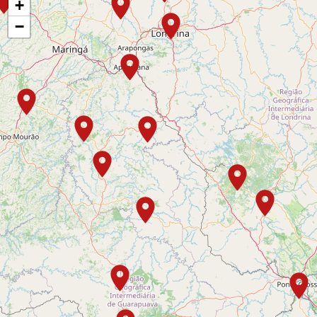
+
Curitiba
−
Rua Desembargador Motta, n° 2.080, Batel
(41) 99760-0824 | (41) 99552-0265
Engenheiro Beltrão
Rua Clotário Portugal, nº 115
(44) 3537-8135
Faxinal
Av. Eugenio Bastiani, n° 984, Centro - CEP:
86840-000
(43) 3461-3076 - (43) 9 9687-8766
Guaraniaçu
Rua Eudoxio Antonio Badotti, nº 51
(45) 3232-2604
Guarapuava
Rua Professora Leonidia, nº 550, centro - Anexo à