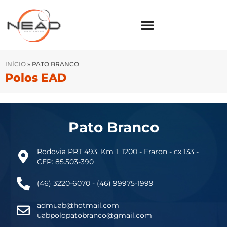
INÍCIO
»
PATO BRANCO
Polos EAD
Pato Branco
Rodovia PRT 493, Km 1, 1200 - Fraron - cx 133 -
CEP: 85.503-390
(46) 3220-6070 - (46) 99975-1999
admuab@hotmail.com
uabpolopatobranco@gmail.com