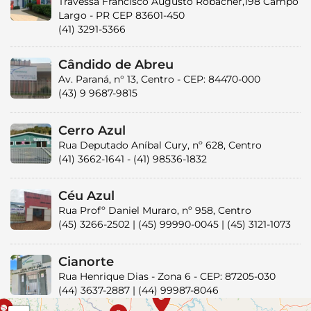
Travessa Francisco Augusto Robacher,198 Campo
Largo - PR CEP 83601-450
(41) 3291-5366
Cândido de Abreu
Av. Paraná, n° 13, Centro - CEP: 84470-000
(43) 9 9687-9815
Cerro Azul
Rua Deputado Aníbal Cury, nº 628, Centro
(41) 3662-1641 - (41) 98536-1832
Céu Azul
Rua Profº Daniel Muraro, nº 958, Centro
(45) 3266-2502 | (45) 99990-0045 | (45) 3121-1073
Cianorte
Rua Henrique Dias - Zona 6 - CEP: 87205-030
(44) 3637-2887 | (44) 99987-8046