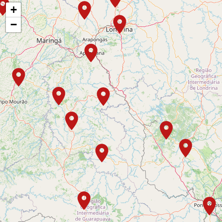
+
Curitiba
−
Rua Desembargador Motta, n° 2.080, Batel
(41) 99760-0824 | (41) 99552-0265
Engenheiro Beltrão
Rua Clotário Portugal, nº 115
(44) 3537-8135
Faxinal
Av. Eugenio Bastiani, n° 984, Centro - CEP:
86840-000
(43) 3461-3076 - (43) 9 9687-8766
Guaraniaçu
Rua Eudoxio Antonio Badotti, nº 51
(45) 3232-2604
Guarapuava