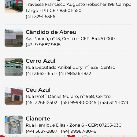
Travessa Francisco Augusto Robacher,198 Campo
Largo - PR CEP 83601-450
(41) 3291-5366
Cândido de Abreu
Av. Paraná, n° 13, Centro - CEP: 84470-000
(43) 9 9687-9815
Cerro Azul
Rua Deputado Aníbal Cury, nº 628, Centro
(41) 3662-1641 - (41) 98536-1832
Céu Azul
Rua Profº Daniel Muraro, nº 958, Centro
(45) 3266-2502 | (45) 99990-0045 | (45) 3121-1073
Cianorte
Rua Henrique Dias - Zona 6 - CEP: 87205-030
(44) 3637-2887 | (44) 99987-8046