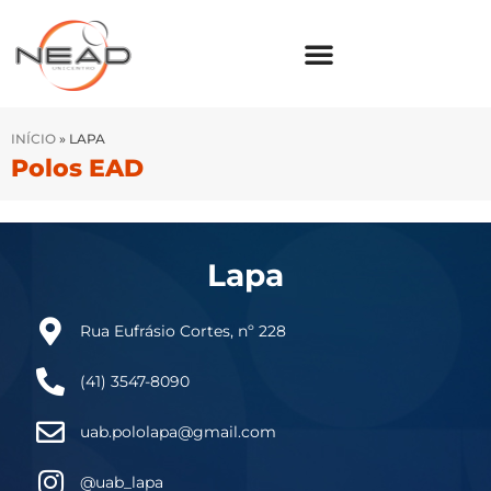
INÍCIO
»
LAPA
Polos EAD
Lapa
Rua Eufrásio Cortes, nº 228
(41) 3547-8090
uab.pololapa@gmail.com
@uab_lapa