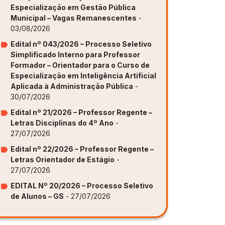
Especialização em Gestão Pública
Municipal – Vagas Remanescentes
-
ovação [GAPI]
ovação [GAPI]
ovação [GAPI]
ovação [GAPI]
ovação [GAPI]
03/08/2026
s de Aprendizagem [PDE]
s de Aprendizagem [PDE]
s de Aprendizagem [PDE]
s de Aprendizagem [PDE]
s de Aprendizagem [PDE]
Edital nº 043/2026 – Processo Seletivo
Simplificado Interno para Professor
Formador – Orientador para o Curso de
Especialização em Inteligência Artificial
Aplicada à Administração Pública
-
30/07/2026
Edital nº 21/2026 – Professor Regente –
Letras Disciplinas do 4º Ano
-
27/07/2026
Edital nº 22/2026 – Professor Regente –
Letras Orientador de Estágio
-
27/07/2026
EDITAL Nº 20/2026 – Processo Seletivo
de Alunos – GS
- 27/07/2026