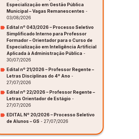
Especialização em Gestão Pública
Municipal – Vagas Remanescentes
-
ovação [GAPI]
ovação [GAPI]
ovação [GAPI]
ovação [GAPI]
ovação [GAPI]
03/08/2026
s de Aprendizagem [PDE]
s de Aprendizagem [PDE]
s de Aprendizagem [PDE]
s de Aprendizagem [PDE]
s de Aprendizagem [PDE]
Edital nº 043/2026 – Processo Seletivo
Simplificado Interno para Professor
Formador – Orientador para o Curso de
Especialização em Inteligência Artificial
Aplicada à Administração Pública
-
30/07/2026
Edital nº 21/2026 – Professor Regente –
Letras Disciplinas do 4º Ano
-
27/07/2026
Edital nº 22/2026 – Professor Regente –
Letras Orientador de Estágio
-
27/07/2026
EDITAL Nº 20/2026 – Processo Seletivo
de Alunos – GS
- 27/07/2026