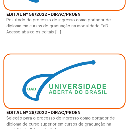
Gestão de Ambientes Promotores de Inovação 
Gestão de Ambientes Promotores de Inovação 
Gestão de Ambientes Promotores de Inovação 
Gestão de Ambientes Promotores de Inovação 
Gestão de Ambientes Promotores de Inovação 
[GAPI]
[GAPI]
[GAPI]
[GAPI]
[GAPI]
EDITAL Nº 56/2022 – DIRAC/PROEN
Resultado do processo de ingresso como portador de
Especialização em Gestão de Ambientes de 
Especialização em Gestão de Ambientes de 
Especialização em Gestão de Ambientes de 
Especialização em Gestão de Ambientes de 
Especialização em Gestão de Ambientes de 
diploma em cursos de graduação na modalidade EaD.
Aprendizagem [PDE]
Aprendizagem [PDE]
Aprendizagem [PDE]
Aprendizagem [PDE]
Aprendizagem [PDE]
Acesse abaixo os editais […]
Docência na Educação Infantil [DINF]
Docência na Educação Infantil [DINF]
Docência na Educação Infantil [DINF]
Docência na Educação Infantil [DINF]
Docência na Educação Infantil [DINF]
Gestão Escolar [GESC]
Gestão Escolar [GESC]
Gestão Escolar [GESC]
Gestão Escolar [GESC]
Gestão Escolar [GESC]
EDITAL Nº 28/2022 – DIRAC/PROEN
Seleção para o processo de ingresso como portador de
diploma de curso superior em cursos de graduação na