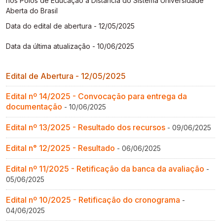
nos Polos de Educação a Distância do Sistema Universidade
Gestão de Ambientes Promotores de Inovação 
Gestão de Ambientes Promotores de Inovação 
Gestão de Ambientes Promotores de Inovação 
Gestão de Ambientes Promotores de Inovação 
Gestão de Ambientes Promotores de Inovação 
Aberta do Brasil
[GAPI]
[GAPI]
[GAPI]
[GAPI]
[GAPI]
Data do edital de abertura - 12/05/2025
Especialização em Gestão de Ambientes de 
Especialização em Gestão de Ambientes de 
Especialização em Gestão de Ambientes de 
Especialização em Gestão de Ambientes de 
Especialização em Gestão de Ambientes de 
Data da última atualização - 10/06/2025
Aprendizagem [PDE]
Aprendizagem [PDE]
Aprendizagem [PDE]
Aprendizagem [PDE]
Aprendizagem [PDE]
Edital de Abertura - 12/05/2025
Docência na Educação Infantil [DINF]
Docência na Educação Infantil [DINF]
Docência na Educação Infantil [DINF]
Docência na Educação Infantil [DINF]
Docência na Educação Infantil [DINF]
Edital nº 14/2025 - Convocação para entrega da
Gestão Escolar [GESC]
Gestão Escolar [GESC]
Gestão Escolar [GESC]
Gestão Escolar [GESC]
Gestão Escolar [GESC]
documentação
- 10/06/2025
Edital nº 13/2025 - Resultado dos recursos
- 09/06/2025
Edital n° 12/2025 - Resultado
- 06/06/2025
Edital nº 11/2025 - Retificação da banca da avaliação
-
05/06/2025
Edital nº 10/2025 - Retificação do cronograma
-
04/06/2025