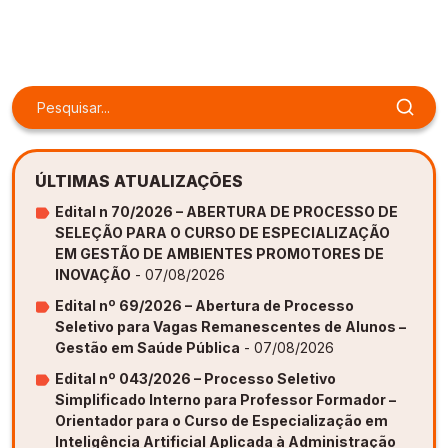
Gestão de Ambientes Promotores de Inovação 
Gestão de Ambientes Promotores de Inovação 
Gestão de Ambientes Promotores de Inovação 
Gestão de Ambientes Promotores de Inovação 
Gestão de Ambientes Promotores de Inovação 
[GAPI]
[GAPI]
[GAPI]
[GAPI]
[GAPI]
Especialização em Gestão de Ambientes de 
Especialização em Gestão de Ambientes de 
Especialização em Gestão de Ambientes de 
Especialização em Gestão de Ambientes de 
Especialização em Gestão de Ambientes de 
Aprendizagem [PDE]
Aprendizagem [PDE]
Aprendizagem [PDE]
Aprendizagem [PDE]
Aprendizagem [PDE]
Docência na Educação Infantil [DINF]
Docência na Educação Infantil [DINF]
Docência na Educação Infantil [DINF]
Docência na Educação Infantil [DINF]
Docência na Educação Infantil [DINF]
ÚLTIMAS ATUALIZAÇÕES
Gestão Escolar [GESC]
Gestão Escolar [GESC]
Gestão Escolar [GESC]
Gestão Escolar [GESC]
Gestão Escolar [GESC]
Edital n 70/2026 – ABERTURA DE PROCESSO DE
SELEÇÃO PARA O CURSO DE ESPECIALIZAÇÃO
EM GESTÃO DE AMBIENTES PROMOTORES DE
INOVAÇÃO
- 07/08/2026
Edital nº 69/2026 – Abertura de Processo
Seletivo para Vagas Remanescentes de Alunos –
Gestão em Saúde Pública
- 07/08/2026
Edital nº 043/2026 – Processo Seletivo
Simplificado Interno para Professor Formador –
Orientador para o Curso de Especialização em
Inteligência Artificial Aplicada à Administração