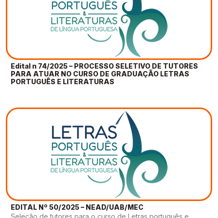
Gestão de Ambientes Promotores de Inovação 
Gestão de Ambientes Promotores de Inovação 
Gestão de Ambientes Promotores de Inovação 
Gestão de Ambientes Promotores de Inovação 
Gestão de Ambientes Promotores de Inovação 
[GAPI]
[GAPI]
[GAPI]
[GAPI]
[GAPI]
Especialização em Gestão de Ambientes de 
Especialização em Gestão de Ambientes de 
Especialização em Gestão de Ambientes de 
Especialização em Gestão de Ambientes de 
Especialização em Gestão de Ambientes de 
Aprendizagem [PDE]
Aprendizagem [PDE]
Aprendizagem [PDE]
Aprendizagem [PDE]
Aprendizagem [PDE]
Edital n 74/2025 – PROCESSO SELETIVO DE TUTORES
PARA ATUAR NO CURSO DE GRADUAÇÃO LETRAS
Docência na Educação Infantil [DINF]
Docência na Educação Infantil [DINF]
Docência na Educação Infantil [DINF]
Docência na Educação Infantil [DINF]
Docência na Educação Infantil [DINF]
PORTUGUÊS E LITERATURAS
Gestão Escolar [GESC]
Gestão Escolar [GESC]
Gestão Escolar [GESC]
Gestão Escolar [GESC]
Gestão Escolar [GESC]
EDITAL Nº 50/2025 – NEAD/UAB/MEC
Seleção de tutores para o curso de Letras português e