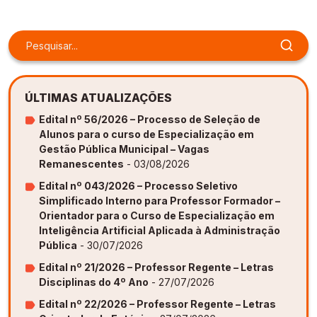
Gestão de Ambientes Promotores de Inovação 
Gestão de Ambientes Promotores de Inovação 
Gestão de Ambientes Promotores de Inovação 
Gestão de Ambientes Promotores de Inovação 
Gestão de Ambientes Promotores de Inovação 
[GAPI]
[GAPI]
[GAPI]
[GAPI]
[GAPI]
Especialização em Gestão de Ambientes de 
Especialização em Gestão de Ambientes de 
Especialização em Gestão de Ambientes de 
Especialização em Gestão de Ambientes de 
Especialização em Gestão de Ambientes de 
Aprendizagem [PDE]
Aprendizagem [PDE]
Aprendizagem [PDE]
Aprendizagem [PDE]
Aprendizagem [PDE]
ÚLTIMAS ATUALIZAÇÕES
Docência na Educação Infantil [DINF]
Docência na Educação Infantil [DINF]
Docência na Educação Infantil [DINF]
Docência na Educação Infantil [DINF]
Docência na Educação Infantil [DINF]
Edital nº 56/2026 – Processo de Seleção de
Alunos para o curso de Especialização em
Gestão Escolar [GESC]
Gestão Escolar [GESC]
Gestão Escolar [GESC]
Gestão Escolar [GESC]
Gestão Escolar [GESC]
Gestão Pública Municipal – Vagas
Remanescentes
- 03/08/2026
Edital nº 043/2026 – Processo Seletivo
Simplificado Interno para Professor Formador –
Orientador para o Curso de Especialização em
Inteligência Artificial Aplicada à Administração
Pública
- 30/07/2026
Edital nº 21/2026 – Professor Regente – Letras
Disciplinas do 4º Ano
- 27/07/2026
Edital nº 22/2026 – Professor Regente – Letras