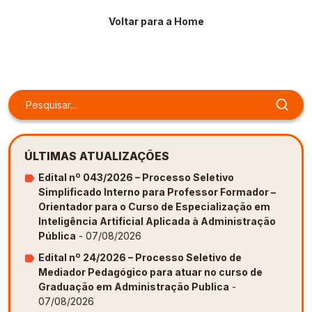
Gestão de Ambientes Promotores de Inovação 
Gestão de Ambientes Promotores de Inovação 
Gestão de Ambientes Promotores de Inovação 
Gestão de Ambientes Promotores de Inovação 
Gestão de Ambientes Promotores de Inovação 
Voltar para a Home
[GAPI]
[GAPI]
[GAPI]
[GAPI]
[GAPI]
Especialização em Gestão de Ambientes de 
Especialização em Gestão de Ambientes de 
Especialização em Gestão de Ambientes de 
Especialização em Gestão de Ambientes de 
Especialização em Gestão de Ambientes de 
Aprendizagem [PDE]
Aprendizagem [PDE]
Aprendizagem [PDE]
Aprendizagem [PDE]
Aprendizagem [PDE]
Docência na Educação Infantil [DINF]
Docência na Educação Infantil [DINF]
Docência na Educação Infantil [DINF]
Docência na Educação Infantil [DINF]
Docência na Educação Infantil [DINF]
Gestão Escolar [GESC]
Gestão Escolar [GESC]
Gestão Escolar [GESC]
Gestão Escolar [GESC]
Gestão Escolar [GESC]
ÚLTIMAS ATUALIZAÇÕES
Edital nº 043/2026 – Processo Seletivo
Simplificado Interno para Professor Formador –
Orientador para o Curso de Especialização em
Inteligência Artificial Aplicada à Administração
Pública
- 07/08/2026
Edital nº 24/2026 – Processo Seletivo de
Mediador Pedagógico para atuar no curso de
Graduação em Administração Publica
-
07/08/2026