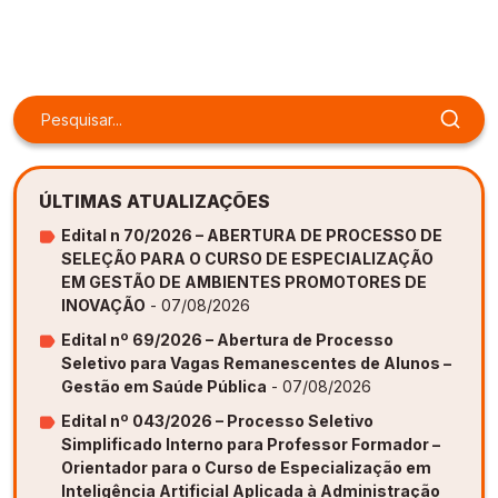
Gestão de Ambientes Promotores de Inovação 
Gestão de Ambientes Promotores de Inovação 
Gestão de Ambientes Promotores de Inovação 
Gestão de Ambientes Promotores de Inovação 
Gestão de Ambientes Promotores de Inovação 
[GAPI]
[GAPI]
[GAPI]
[GAPI]
[GAPI]
Especialização em Gestão de Ambientes de 
Especialização em Gestão de Ambientes de 
Especialização em Gestão de Ambientes de 
Especialização em Gestão de Ambientes de 
Especialização em Gestão de Ambientes de 
Aprendizagem [PDE]
Aprendizagem [PDE]
Aprendizagem [PDE]
Aprendizagem [PDE]
Aprendizagem [PDE]
Docência na Educação Infantil [DINF]
Docência na Educação Infantil [DINF]
Docência na Educação Infantil [DINF]
Docência na Educação Infantil [DINF]
Docência na Educação Infantil [DINF]
ÚLTIMAS ATUALIZAÇÕES
Gestão Escolar [GESC]
Gestão Escolar [GESC]
Gestão Escolar [GESC]
Gestão Escolar [GESC]
Gestão Escolar [GESC]
Edital n 70/2026 – ABERTURA DE PROCESSO DE
SELEÇÃO PARA O CURSO DE ESPECIALIZAÇÃO
EM GESTÃO DE AMBIENTES PROMOTORES DE
INOVAÇÃO
- 07/08/2026
Edital nº 69/2026 – Abertura de Processo
Seletivo para Vagas Remanescentes de Alunos –
Gestão em Saúde Pública
- 07/08/2026
Edital nº 043/2026 – Processo Seletivo
Simplificado Interno para Professor Formador –
Orientador para o Curso de Especialização em
Inteligência Artificial Aplicada à Administração