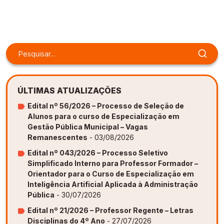
Gestão de Ambientes Promotores de Inovação 
Gestão de Ambientes Promotores de Inovação 
Gestão de Ambientes Promotores de Inovação 
Gestão de Ambientes Promotores de Inovação 
Gestão de Ambientes Promotores de Inovação 
[GAPI]
[GAPI]
[GAPI]
[GAPI]
[GAPI]
Especialização em Gestão de Ambientes de 
Especialização em Gestão de Ambientes de 
Especialização em Gestão de Ambientes de 
Especialização em Gestão de Ambientes de 
Especialização em Gestão de Ambientes de 
Aprendizagem [PDE]
Aprendizagem [PDE]
Aprendizagem [PDE]
Aprendizagem [PDE]
Aprendizagem [PDE]
Docência na Educação Infantil [DINF]
Docência na Educação Infantil [DINF]
Docência na Educação Infantil [DINF]
Docência na Educação Infantil [DINF]
Docência na Educação Infantil [DINF]
ÚLTIMAS ATUALIZAÇÕES
Gestão Escolar [GESC]
Gestão Escolar [GESC]
Gestão Escolar [GESC]
Gestão Escolar [GESC]
Gestão Escolar [GESC]
Edital nº 56/2026 – Processo de Seleção de
Alunos para o curso de Especialização em
Gestão Pública Municipal – Vagas
Remanescentes
- 03/08/2026
Edital nº 043/2026 – Processo Seletivo
Simplificado Interno para Professor Formador –
Orientador para o Curso de Especialização em
Inteligência Artificial Aplicada à Administração
Pública
- 30/07/2026
Edital nº 21/2026 – Professor Regente – Letras
Disciplinas do 4º Ano
- 27/07/2026