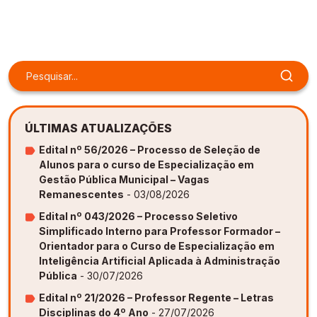
Gestão de Ambientes Promotores de Inovação 
Gestão de Ambientes Promotores de Inovação 
Gestão de Ambientes Promotores de Inovação 
Gestão de Ambientes Promotores de Inovação 
Gestão de Ambientes Promotores de Inovação 
[GAPI]
[GAPI]
[GAPI]
[GAPI]
[GAPI]
Especialização em Gestão de Ambientes de 
Especialização em Gestão de Ambientes de 
Especialização em Gestão de Ambientes de 
Especialização em Gestão de Ambientes de 
Especialização em Gestão de Ambientes de 
Aprendizagem [PDE]
Aprendizagem [PDE]
Aprendizagem [PDE]
Aprendizagem [PDE]
Aprendizagem [PDE]
Docência na Educação Infantil [DINF]
Docência na Educação Infantil [DINF]
Docência na Educação Infantil [DINF]
Docência na Educação Infantil [DINF]
Docência na Educação Infantil [DINF]
ÚLTIMAS ATUALIZAÇÕES
Gestão Escolar [GESC]
Gestão Escolar [GESC]
Gestão Escolar [GESC]
Gestão Escolar [GESC]
Gestão Escolar [GESC]
Edital nº 56/2026 – Processo de Seleção de
Alunos para o curso de Especialização em
Gestão Pública Municipal – Vagas
Remanescentes
- 03/08/2026
Edital nº 043/2026 – Processo Seletivo
Simplificado Interno para Professor Formador –
Orientador para o Curso de Especialização em
Inteligência Artificial Aplicada à Administração
Pública
- 30/07/2026
Edital nº 21/2026 – Professor Regente – Letras
Disciplinas do 4º Ano
- 27/07/2026