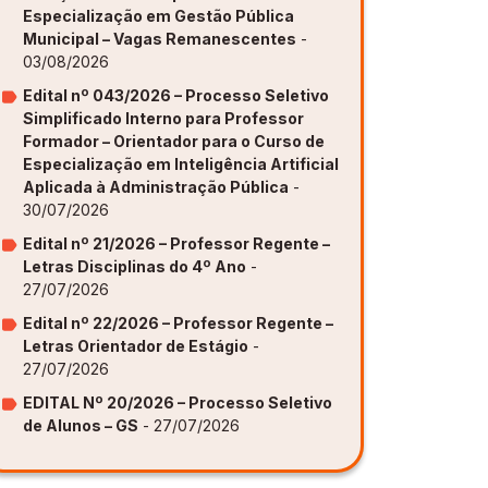
Especialização em Gestão Pública
Municipal – Vagas Remanescentes
-
ovação [GAPI]
ovação [GAPI]
ovação [GAPI]
ovação [GAPI]
ovação [GAPI]
03/08/2026
s de Aprendizagem [PDE]
s de Aprendizagem [PDE]
s de Aprendizagem [PDE]
s de Aprendizagem [PDE]
s de Aprendizagem [PDE]
Edital nº 043/2026 – Processo Seletivo
Simplificado Interno para Professor
Formador – Orientador para o Curso de
Especialização em Inteligência Artificial
Aplicada à Administração Pública
-
30/07/2026
Edital nº 21/2026 – Professor Regente –
Letras Disciplinas do 4º Ano
-
27/07/2026
Edital nº 22/2026 – Professor Regente –
Letras Orientador de Estágio
-
27/07/2026
EDITAL Nº 20/2026 – Processo Seletivo
de Alunos – GS
- 27/07/2026