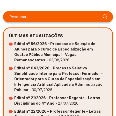
Gestão de Ambientes Promotores de Inovação 
Gestão de Ambientes Promotores de Inovação 
Gestão de Ambientes Promotores de Inovação 
Gestão de Ambientes Promotores de Inovação 
Gestão de Ambientes Promotores de Inovação 
[GAPI]
[GAPI]
[GAPI]
[GAPI]
[GAPI]
Especialização em Gestão de Ambientes de 
Especialização em Gestão de Ambientes de 
Especialização em Gestão de Ambientes de 
Especialização em Gestão de Ambientes de 
Especialização em Gestão de Ambientes de 
Aprendizagem [PDE]
Aprendizagem [PDE]
Aprendizagem [PDE]
Aprendizagem [PDE]
Aprendizagem [PDE]
ÚLTIMAS ATUALIZAÇÕES
Docência na Educação Infantil [DINF]
Docência na Educação Infantil [DINF]
Docência na Educação Infantil [DINF]
Docência na Educação Infantil [DINF]
Docência na Educação Infantil [DINF]
Edital nº 56/2026 – Processo de Seleção de
Alunos para o curso de Especialização em
Gestão Escolar [GESC]
Gestão Escolar [GESC]
Gestão Escolar [GESC]
Gestão Escolar [GESC]
Gestão Escolar [GESC]
Gestão Pública Municipal – Vagas
Remanescentes
- 03/08/2026
Edital nº 043/2026 – Processo Seletivo
Simplificado Interno para Professor Formador –
Orientador para o Curso de Especialização em
Inteligência Artificial Aplicada à Administração
Pública
- 30/07/2026
Edital nº 21/2026 – Professor Regente – Letras
Disciplinas do 4º Ano
- 27/07/2026
Edital nº 22/2026 – Professor Regente – Letras