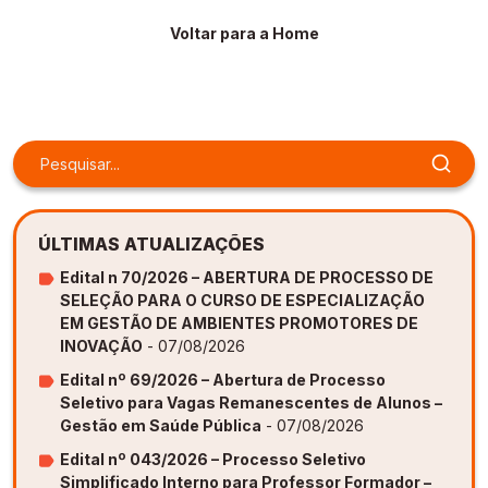
Gestão de Ambientes Promotores de Inovação 
Gestão de Ambientes Promotores de Inovação 
Gestão de Ambientes Promotores de Inovação 
Gestão de Ambientes Promotores de Inovação 
Gestão de Ambientes Promotores de Inovação 
Voltar para a Home
[GAPI]
[GAPI]
[GAPI]
[GAPI]
[GAPI]
Especialização em Gestão de Ambientes de 
Especialização em Gestão de Ambientes de 
Especialização em Gestão de Ambientes de 
Especialização em Gestão de Ambientes de 
Especialização em Gestão de Ambientes de 
Aprendizagem [PDE]
Aprendizagem [PDE]
Aprendizagem [PDE]
Aprendizagem [PDE]
Aprendizagem [PDE]
Docência na Educação Infantil [DINF]
Docência na Educação Infantil [DINF]
Docência na Educação Infantil [DINF]
Docência na Educação Infantil [DINF]
Docência na Educação Infantil [DINF]
Gestão Escolar [GESC]
Gestão Escolar [GESC]
Gestão Escolar [GESC]
Gestão Escolar [GESC]
Gestão Escolar [GESC]
ÚLTIMAS ATUALIZAÇÕES
Edital n 70/2026 – ABERTURA DE PROCESSO DE
SELEÇÃO PARA O CURSO DE ESPECIALIZAÇÃO
EM GESTÃO DE AMBIENTES PROMOTORES DE
INOVAÇÃO
- 07/08/2026
Edital nº 69/2026 – Abertura de Processo
Seletivo para Vagas Remanescentes de Alunos –
Gestão em Saúde Pública
- 07/08/2026
Edital nº 043/2026 – Processo Seletivo
Simplificado Interno para Professor Formador –