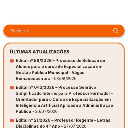
Gestão de Ambientes Promotores de Inovação 
Gestão de Ambientes Promotores de Inovação 
Gestão de Ambientes Promotores de Inovação 
Gestão de Ambientes Promotores de Inovação 
Gestão de Ambientes Promotores de Inovação 
[GAPI]
[GAPI]
[GAPI]
[GAPI]
[GAPI]
Especialização em Gestão de Ambientes de 
Especialização em Gestão de Ambientes de 
Especialização em Gestão de Ambientes de 
Especialização em Gestão de Ambientes de 
Especialização em Gestão de Ambientes de 
Aprendizagem [PDE]
Aprendizagem [PDE]
Aprendizagem [PDE]
Aprendizagem [PDE]
Aprendizagem [PDE]
Docência na Educação Infantil [DINF]
Docência na Educação Infantil [DINF]
Docência na Educação Infantil [DINF]
Docência na Educação Infantil [DINF]
Docência na Educação Infantil [DINF]
ÚLTIMAS ATUALIZAÇÕES
Gestão Escolar [GESC]
Gestão Escolar [GESC]
Gestão Escolar [GESC]
Gestão Escolar [GESC]
Gestão Escolar [GESC]
Edital nº 56/2026 – Processo de Seleção de
Alunos para o curso de Especialização em
Gestão Pública Municipal – Vagas
Remanescentes
- 03/08/2026
Edital nº 043/2026 – Processo Seletivo
Simplificado Interno para Professor Formador –
Orientador para o Curso de Especialização em
Inteligência Artificial Aplicada à Administração
Pública
- 30/07/2026
Edital nº 21/2026 – Professor Regente – Letras
Disciplinas do 4º Ano
- 27/07/2026