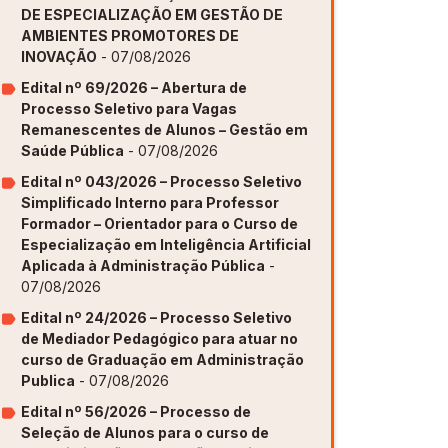
DE ESPECIALIZAÇÃO EM GESTÃO DE
AMBIENTES PROMOTORES DE
ovação [GAPI]
ovação [GAPI]
ovação [GAPI]
ovação [GAPI]
ovação [GAPI]
INOVAÇÃO
- 07/08/2026
s de Aprendizagem [PDE]
s de Aprendizagem [PDE]
s de Aprendizagem [PDE]
s de Aprendizagem [PDE]
s de Aprendizagem [PDE]
Edital nº 69/2026 – Abertura de
Processo Seletivo para Vagas
Remanescentes de Alunos – Gestão em
Saúde Pública
- 07/08/2026
Edital nº 043/2026 – Processo Seletivo
Simplificado Interno para Professor
Formador – Orientador para o Curso de
Especialização em Inteligência Artificial
Aplicada à Administração Pública
-
07/08/2026
Edital nº 24/2026 – Processo Seletivo
de Mediador Pedagógico para atuar no
curso de Graduação em Administração
Publica
- 07/08/2026
Edital nº 56/2026 – Processo de
Seleção de Alunos para o curso de