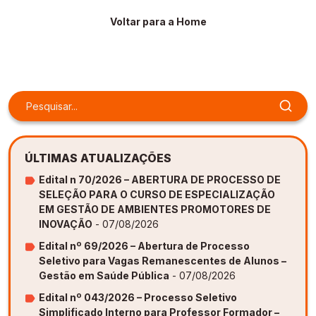
Gestão de Ambientes Promotores de Inovação 
Gestão de Ambientes Promotores de Inovação 
Gestão de Ambientes Promotores de Inovação 
Gestão de Ambientes Promotores de Inovação 
Gestão de Ambientes Promotores de Inovação 
Voltar para a Home
[GAPI]
[GAPI]
[GAPI]
[GAPI]
[GAPI]
Especialização em Gestão de Ambientes de 
Especialização em Gestão de Ambientes de 
Especialização em Gestão de Ambientes de 
Especialização em Gestão de Ambientes de 
Especialização em Gestão de Ambientes de 
Aprendizagem [PDE]
Aprendizagem [PDE]
Aprendizagem [PDE]
Aprendizagem [PDE]
Aprendizagem [PDE]
Docência na Educação Infantil [DINF]
Docência na Educação Infantil [DINF]
Docência na Educação Infantil [DINF]
Docência na Educação Infantil [DINF]
Docência na Educação Infantil [DINF]
Gestão Escolar [GESC]
Gestão Escolar [GESC]
Gestão Escolar [GESC]
Gestão Escolar [GESC]
Gestão Escolar [GESC]
ÚLTIMAS ATUALIZAÇÕES
Edital n 70/2026 – ABERTURA DE PROCESSO DE
SELEÇÃO PARA O CURSO DE ESPECIALIZAÇÃO
EM GESTÃO DE AMBIENTES PROMOTORES DE
INOVAÇÃO
- 07/08/2026
Edital nº 69/2026 – Abertura de Processo
Seletivo para Vagas Remanescentes de Alunos –
Gestão em Saúde Pública
- 07/08/2026
Edital nº 043/2026 – Processo Seletivo
Simplificado Interno para Professor Formador –