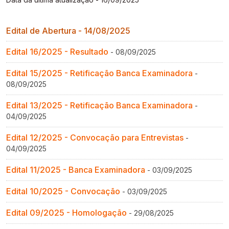
Gestão de Ambientes Promotores de Inovação 
Gestão de Ambientes Promotores de Inovação 
Gestão de Ambientes Promotores de Inovação 
Gestão de Ambientes Promotores de Inovação 
Gestão de Ambientes Promotores de Inovação 
[GAPI]
[GAPI]
[GAPI]
[GAPI]
[GAPI]
Edital de Abertura - 14/08/2025
Especialização em Gestão de Ambientes de 
Especialização em Gestão de Ambientes de 
Especialização em Gestão de Ambientes de 
Especialização em Gestão de Ambientes de 
Especialização em Gestão de Ambientes de 
Edital 16/2025 - Resultado
- 08/09/2025
Aprendizagem [PDE]
Aprendizagem [PDE]
Aprendizagem [PDE]
Aprendizagem [PDE]
Aprendizagem [PDE]
Edital 15/2025 - Retificação Banca Examinadora
-
Docência na Educação Infantil [DINF]
Docência na Educação Infantil [DINF]
Docência na Educação Infantil [DINF]
Docência na Educação Infantil [DINF]
Docência na Educação Infantil [DINF]
08/09/2025
Edital 13/2025 - Retificação Banca Examinadora
-
Gestão Escolar [GESC]
Gestão Escolar [GESC]
Gestão Escolar [GESC]
Gestão Escolar [GESC]
Gestão Escolar [GESC]
04/09/2025
Edital 12/2025 - Convocação para Entrevistas
-
04/09/2025
Edital 11/2025 - Banca Examinadora
- 03/09/2025
Edital 10/2025 - Convocação
- 03/09/2025
Edital 09/2025 - Homologação
- 29/08/2025