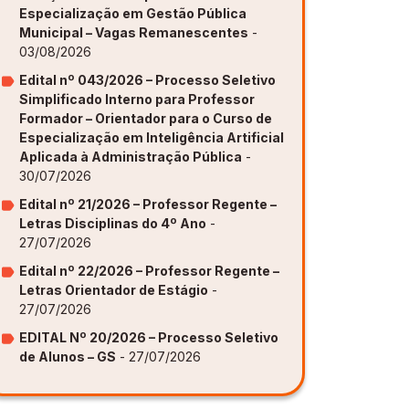
Especialização em Gestão Pública
Municipal – Vagas Remanescentes
-
ovação [GAPI]
ovação [GAPI]
ovação [GAPI]
ovação [GAPI]
ovação [GAPI]
03/08/2026
s de Aprendizagem [PDE]
s de Aprendizagem [PDE]
s de Aprendizagem [PDE]
s de Aprendizagem [PDE]
s de Aprendizagem [PDE]
Edital nº 043/2026 – Processo Seletivo
Simplificado Interno para Professor
Formador – Orientador para o Curso de
Especialização em Inteligência Artificial
Aplicada à Administração Pública
-
30/07/2026
Edital nº 21/2026 – Professor Regente –
Letras Disciplinas do 4º Ano
-
27/07/2026
Edital nº 22/2026 – Professor Regente –
Letras Orientador de Estágio
-
27/07/2026
EDITAL Nº 20/2026 – Processo Seletivo
de Alunos – GS
- 27/07/2026