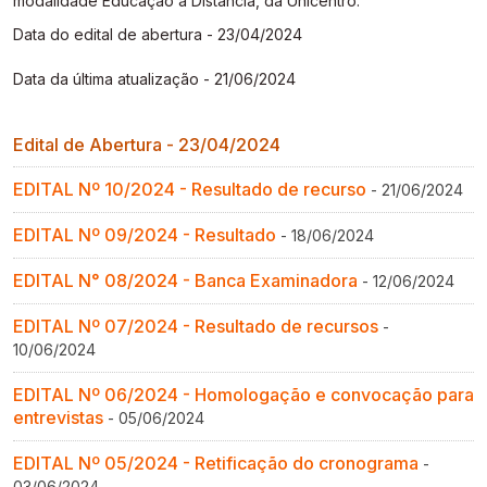
modalidade Educação a Distância, da Unicentro.
Gestão de Ambientes Promotores de Inovação 
Gestão de Ambientes Promotores de Inovação 
Gestão de Ambientes Promotores de Inovação 
Gestão de Ambientes Promotores de Inovação 
Gestão de Ambientes Promotores de Inovação 
Data do edital de abertura - 23/04/2024
[GAPI]
[GAPI]
[GAPI]
[GAPI]
[GAPI]
Data da última atualização - 21/06/2024
Especialização em Gestão de Ambientes de 
Especialização em Gestão de Ambientes de 
Especialização em Gestão de Ambientes de 
Especialização em Gestão de Ambientes de 
Especialização em Gestão de Ambientes de 
Aprendizagem [PDE]
Aprendizagem [PDE]
Aprendizagem [PDE]
Aprendizagem [PDE]
Aprendizagem [PDE]
Edital de Abertura - 23/04/2024
Docência na Educação Infantil [DINF]
Docência na Educação Infantil [DINF]
Docência na Educação Infantil [DINF]
Docência na Educação Infantil [DINF]
Docência na Educação Infantil [DINF]
EDITAL Nº 10/2024 - Resultado de recurso
- 21/06/2024
Gestão Escolar [GESC]
Gestão Escolar [GESC]
Gestão Escolar [GESC]
Gestão Escolar [GESC]
Gestão Escolar [GESC]
EDITAL Nº 09/2024 - Resultado
- 18/06/2024
EDITAL N° 08/2024 - Banca Examinadora
- 12/06/2024
EDITAL Nº 07/2024 - Resultado de recursos
-
10/06/2024
EDITAL Nº 06/2024 - Homologação e convocação para
entrevistas
- 05/06/2024
EDITAL Nº 05/2024 - Retificação do cronograma
-
03/06/2024