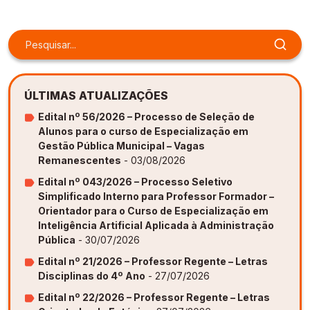
Gestão de Ambientes Promotores de Inovação 
Gestão de Ambientes Promotores de Inovação 
Gestão de Ambientes Promotores de Inovação 
Gestão de Ambientes Promotores de Inovação 
Gestão de Ambientes Promotores de Inovação 
[GAPI]
[GAPI]
[GAPI]
[GAPI]
[GAPI]
Especialização em Gestão de Ambientes de 
Especialização em Gestão de Ambientes de 
Especialização em Gestão de Ambientes de 
Especialização em Gestão de Ambientes de 
Especialização em Gestão de Ambientes de 
Aprendizagem [PDE]
Aprendizagem [PDE]
Aprendizagem [PDE]
Aprendizagem [PDE]
Aprendizagem [PDE]
ÚLTIMAS ATUALIZAÇÕES
Docência na Educação Infantil [DINF]
Docência na Educação Infantil [DINF]
Docência na Educação Infantil [DINF]
Docência na Educação Infantil [DINF]
Docência na Educação Infantil [DINF]
Edital nº 56/2026 – Processo de Seleção de
Alunos para o curso de Especialização em
Gestão Escolar [GESC]
Gestão Escolar [GESC]
Gestão Escolar [GESC]
Gestão Escolar [GESC]
Gestão Escolar [GESC]
Gestão Pública Municipal – Vagas
Remanescentes
- 03/08/2026
Edital nº 043/2026 – Processo Seletivo
Simplificado Interno para Professor Formador –
Orientador para o Curso de Especialização em
Inteligência Artificial Aplicada à Administração
Pública
- 30/07/2026
Edital nº 21/2026 – Professor Regente – Letras
Disciplinas do 4º Ano
- 27/07/2026
Edital nº 22/2026 – Professor Regente – Letras