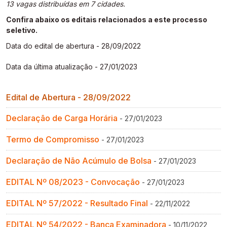
13 vagas distribuídas em 7 cidades.
Gestão de Ambientes Promotores de Inovação 
Gestão de Ambientes Promotores de Inovação 
Gestão de Ambientes Promotores de Inovação 
Gestão de Ambientes Promotores de Inovação 
Gestão de Ambientes Promotores de Inovação 
[GAPI]
[GAPI]
[GAPI]
[GAPI]
[GAPI]
Confira abaixo os editais relacionados a este processo
seletivo.
Especialização em Gestão de Ambientes de 
Especialização em Gestão de Ambientes de 
Especialização em Gestão de Ambientes de 
Especialização em Gestão de Ambientes de 
Especialização em Gestão de Ambientes de 
Data do edital de abertura - 28/09/2022
Aprendizagem [PDE]
Aprendizagem [PDE]
Aprendizagem [PDE]
Aprendizagem [PDE]
Aprendizagem [PDE]
Data da última atualização - 27/01/2023
Docência na Educação Infantil [DINF]
Docência na Educação Infantil [DINF]
Docência na Educação Infantil [DINF]
Docência na Educação Infantil [DINF]
Docência na Educação Infantil [DINF]
Edital de Abertura - 28/09/2022
Gestão Escolar [GESC]
Gestão Escolar [GESC]
Gestão Escolar [GESC]
Gestão Escolar [GESC]
Gestão Escolar [GESC]
Declaração de Carga Horária
- 27/01/2023
Termo de Compromisso
- 27/01/2023
Declaração de Não Acúmulo de Bolsa
- 27/01/2023
EDITAL Nº 08/2023 - Convocação
- 27/01/2023
EDITAL Nº 57/2022 - Resultado Final
- 22/11/2022
EDITAL Nº 54/2022 - Banca Examinadora
- 10/11/2022