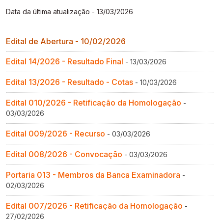
Gestão de Ambientes Promotores de Inovação 
Gestão de Ambientes Promotores de Inovação 
Gestão de Ambientes Promotores de Inovação 
Gestão de Ambientes Promotores de Inovação 
Gestão de Ambientes Promotores de Inovação 
Data da última atualização - 13/03/2026
[GAPI]
[GAPI]
[GAPI]
[GAPI]
[GAPI]
Edital de Abertura - 10/02/2026
Especialização em Gestão de Ambientes de 
Especialização em Gestão de Ambientes de 
Especialização em Gestão de Ambientes de 
Especialização em Gestão de Ambientes de 
Especialização em Gestão de Ambientes de 
Aprendizagem [PDE]
Aprendizagem [PDE]
Aprendizagem [PDE]
Aprendizagem [PDE]
Aprendizagem [PDE]
Edital 14/2026 - Resultado Final
- 13/03/2026
Docência na Educação Infantil [DINF]
Docência na Educação Infantil [DINF]
Docência na Educação Infantil [DINF]
Docência na Educação Infantil [DINF]
Docência na Educação Infantil [DINF]
Edital 13/2026 - Resultado - Cotas
- 10/03/2026
Edital 010/2026 - Retificação da Homologação
-
Gestão Escolar [GESC]
Gestão Escolar [GESC]
Gestão Escolar [GESC]
Gestão Escolar [GESC]
Gestão Escolar [GESC]
03/03/2026
Edital 009/2026 - Recurso
- 03/03/2026
Edital 008/2026 - Convocação
- 03/03/2026
Portaria 013 - Membros da Banca Examinadora
-
02/03/2026
Edital 007/2026 - Retificação da Homologação
-
27/02/2026