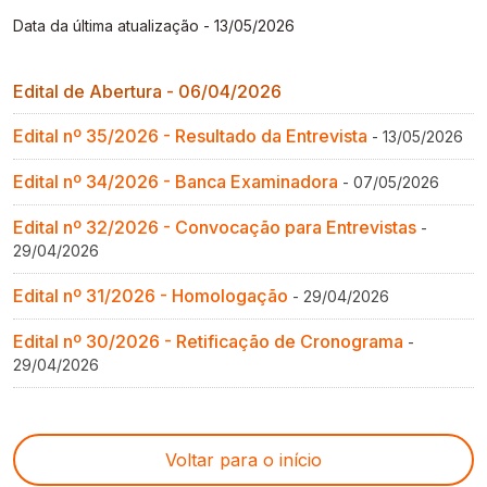
Gestão de Ambientes Promotores de Inovação 
Gestão de Ambientes Promotores de Inovação 
Gestão de Ambientes Promotores de Inovação 
Gestão de Ambientes Promotores de Inovação 
Gestão de Ambientes Promotores de Inovação 
Data da última atualização - 13/05/2026
[GAPI]
[GAPI]
[GAPI]
[GAPI]
[GAPI]
Edital de Abertura - 06/04/2026
Especialização em Gestão de Ambientes de 
Especialização em Gestão de Ambientes de 
Especialização em Gestão de Ambientes de 
Especialização em Gestão de Ambientes de 
Especialização em Gestão de Ambientes de 
Aprendizagem [PDE]
Aprendizagem [PDE]
Aprendizagem [PDE]
Aprendizagem [PDE]
Aprendizagem [PDE]
Edital nº 35/2026 - Resultado da Entrevista
- 13/05/2026
Docência na Educação Infantil [DINF]
Docência na Educação Infantil [DINF]
Docência na Educação Infantil [DINF]
Docência na Educação Infantil [DINF]
Docência na Educação Infantil [DINF]
Edital nº 34/2026 - Banca Examinadora
- 07/05/2026
Edital nº 32/2026 - Convocação para Entrevistas
-
Gestão Escolar [GESC]
Gestão Escolar [GESC]
Gestão Escolar [GESC]
Gestão Escolar [GESC]
Gestão Escolar [GESC]
29/04/2026
Edital nº 31/2026 - Homologação
- 29/04/2026
Edital nº 30/2026 - Retificação de Cronograma
-
29/04/2026
Voltar para o início