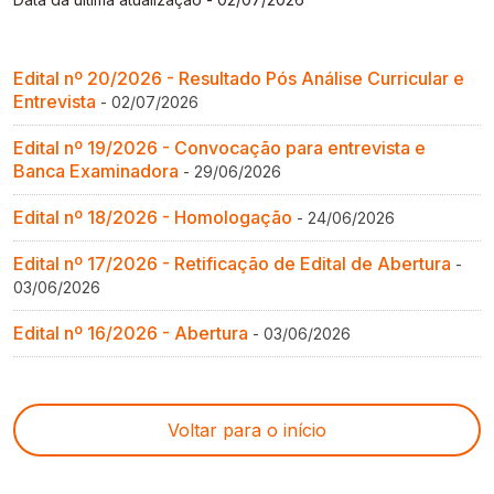
Gestão de Ambientes Promotores de Inovação 
Gestão de Ambientes Promotores de Inovação 
Gestão de Ambientes Promotores de Inovação 
Gestão de Ambientes Promotores de Inovação 
Gestão de Ambientes Promotores de Inovação 
[GAPI]
[GAPI]
[GAPI]
[GAPI]
[GAPI]
Edital nº 20/2026 - Resultado Pós Análise Curricular e
Especialização em Gestão de Ambientes de 
Especialização em Gestão de Ambientes de 
Especialização em Gestão de Ambientes de 
Especialização em Gestão de Ambientes de 
Especialização em Gestão de Ambientes de 
Entrevista
- 02/07/2026
Aprendizagem [PDE]
Aprendizagem [PDE]
Aprendizagem [PDE]
Aprendizagem [PDE]
Aprendizagem [PDE]
Edital nº 19/2026 - Convocação para entrevista e
Banca Examinadora
- 29/06/2026
Docência na Educação Infantil [DINF]
Docência na Educação Infantil [DINF]
Docência na Educação Infantil [DINF]
Docência na Educação Infantil [DINF]
Docência na Educação Infantil [DINF]
Edital nº 18/2026 - Homologação
- 24/06/2026
Gestão Escolar [GESC]
Gestão Escolar [GESC]
Gestão Escolar [GESC]
Gestão Escolar [GESC]
Gestão Escolar [GESC]
Edital nº 17/2026 - Retificação de Edital de Abertura
-
03/06/2026
Edital nº 16/2026 - Abertura
- 03/06/2026
Voltar para o início