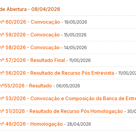
 de Abertura - 08/04/2026
Gestão de Ambientes Promotores de In
Gestão de Ambientes Promotores de In
Gestão de Ambientes Promotores de In
Gestão de Ambientes Promotores de In
Gestão de Ambientes Promotores de In
l nº 60/2026 - Convocação
- 19/05/2026
Especialização em Gestão de Ambiente
Especialização em Gestão de Ambiente
Especialização em Gestão de Ambiente
Especialização em Gestão de Ambiente
Especialização em Gestão de Ambiente
l nº 59/2026 - Convocação
- 15/05/2026
Docência na Educação Infantil [DINF]
Docência na Educação Infantil [DINF]
Docência na Educação Infantil [DINF]
Docência na Educação Infantil [DINF]
Docência na Educação Infantil [DINF]
l nº 58/2026 - Convocação
- 14/05/2026
Gestão Escolar [GESC]
Gestão Escolar [GESC]
Gestão Escolar [GESC]
Gestão Escolar [GESC]
Gestão Escolar [GESC]
 nº 57/2026 - Resultado Final
- 11/05/2026
 nº 56/2026 - Resultado de Recurso Pós Entrevista
- 11/05/20
 nº55/2026 - Resultado
- 06/05/2026
l nº 53/2026 - Convocação e Composição da Banca de Entr
l nº 51/2026 - Resultado de Recurso Pós Homologação
- 30/
l nº 49/2026 - Homologação
- 28/04/2026