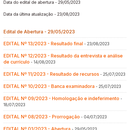
Data do edital de abertura - 29/05/2023
Gestão de Ambientes Promotores de Inovação 
Gestão de Ambientes Promotores de Inovação 
Gestão de Ambientes Promotores de Inovação 
Gestão de Ambientes Promotores de Inovação 
Gestão de Ambientes Promotores de Inovação 
[GAPI]
[GAPI]
[GAPI]
[GAPI]
[GAPI]
Data da última atualização - 23/08/2023
Especialização em Gestão de Ambientes de 
Especialização em Gestão de Ambientes de 
Especialização em Gestão de Ambientes de 
Especialização em Gestão de Ambientes de 
Especialização em Gestão de Ambientes de 
Edital de Abertura - 29/05/2023
Aprendizagem [PDE]
Aprendizagem [PDE]
Aprendizagem [PDE]
Aprendizagem [PDE]
Aprendizagem [PDE]
EDITAL Nº 13/2023 - Resultado final
- 23/08/2023
Docência na Educação Infantil [DINF]
Docência na Educação Infantil [DINF]
Docência na Educação Infantil [DINF]
Docência na Educação Infantil [DINF]
Docência na Educação Infantil [DINF]
EDITAL Nº 12/2023 - Resultado da entrevista e análise
Gestão Escolar [GESC]
Gestão Escolar [GESC]
Gestão Escolar [GESC]
Gestão Escolar [GESC]
Gestão Escolar [GESC]
de currículo
- 14/08/2023
EDITAL Nº 11/2023 - Resultado de recursos
- 25/07/2023
EDITAL Nº 10/2023 - Banca examinadora
- 25/07/2023
EDITAL Nº 09/2023 - Homologação e indeferimento
-
18/07/2023
EDITAL Nº 08/2023 - Prorrogação
- 04/07/2023
EDITAL Nº 01/2023 - Abertura
- 29/05/2023