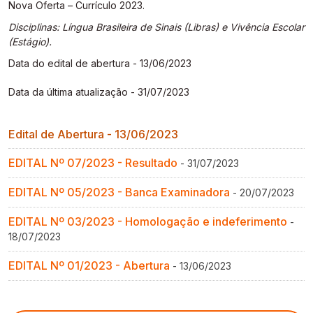
Nova Oferta – Currículo 2023.
Gestão de Ambientes Promotores de Inovação 
Gestão de Ambientes Promotores de Inovação 
Gestão de Ambientes Promotores de Inovação 
Gestão de Ambientes Promotores de Inovação 
Gestão de Ambientes Promotores de Inovação 
[GAPI]
[GAPI]
[GAPI]
[GAPI]
[GAPI]
Disciplinas: Língua Brasileira de Sinais (Libras) e Vivência Escolar
(Estágio).
Especialização em Gestão de Ambientes de 
Especialização em Gestão de Ambientes de 
Especialização em Gestão de Ambientes de 
Especialização em Gestão de Ambientes de 
Especialização em Gestão de Ambientes de 
Data do edital de abertura - 13/06/2023
Aprendizagem [PDE]
Aprendizagem [PDE]
Aprendizagem [PDE]
Aprendizagem [PDE]
Aprendizagem [PDE]
Data da última atualização - 31/07/2023
Docência na Educação Infantil [DINF]
Docência na Educação Infantil [DINF]
Docência na Educação Infantil [DINF]
Docência na Educação Infantil [DINF]
Docência na Educação Infantil [DINF]
Edital de Abertura - 13/06/2023
Gestão Escolar [GESC]
Gestão Escolar [GESC]
Gestão Escolar [GESC]
Gestão Escolar [GESC]
Gestão Escolar [GESC]
EDITAL Nº 07/2023 - Resultado
- 31/07/2023
EDITAL Nº 05/2023 - Banca Examinadora
- 20/07/2023
EDITAL Nº 03/2023 - Homologação e indeferimento
-
18/07/2023
EDITAL Nº 01/2023 - Abertura
- 13/06/2023