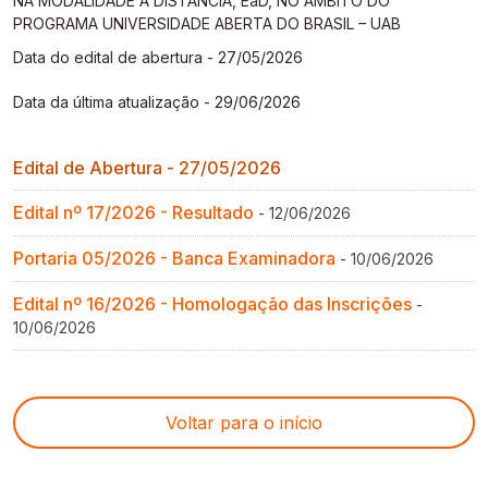
NA MODALIDADE A DISTÂNCIA, EaD, NO ÂMBITO DO
Gestão de Ambientes Promotores de Inovação 
Gestão de Ambientes Promotores de Inovação 
Gestão de Ambientes Promotores de Inovação 
Gestão de Ambientes Promotores de Inovação 
Gestão de Ambientes Promotores de Inovação 
PROGRAMA UNIVERSIDADE ABERTA DO BRASIL – UAB
[GAPI]
[GAPI]
[GAPI]
[GAPI]
[GAPI]
Data do edital de abertura - 27/05/2026
Especialização em Gestão de Ambientes de 
Especialização em Gestão de Ambientes de 
Especialização em Gestão de Ambientes de 
Especialização em Gestão de Ambientes de 
Especialização em Gestão de Ambientes de 
Data da última atualização - 29/06/2026
Aprendizagem [PDE]
Aprendizagem [PDE]
Aprendizagem [PDE]
Aprendizagem [PDE]
Aprendizagem [PDE]
Edital de Abertura - 27/05/2026
Docência na Educação Infantil [DINF]
Docência na Educação Infantil [DINF]
Docência na Educação Infantil [DINF]
Docência na Educação Infantil [DINF]
Docência na Educação Infantil [DINF]
Edital nº 17/2026 - Resultado
- 12/06/2026
Gestão Escolar [GESC]
Gestão Escolar [GESC]
Gestão Escolar [GESC]
Gestão Escolar [GESC]
Gestão Escolar [GESC]
Portaria 05/2026 - Banca Examinadora
- 10/06/2026
Edital nº 16/2026 - Homologação das Inscrições
-
10/06/2026
Voltar para o início