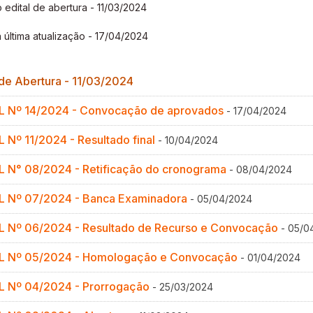
 edital de abertura - 11/03/2024
Gestão de Ambientes Promotores de In
Gestão de Ambientes Promotores de In
Gestão de Ambientes Promotores de In
Gestão de Ambientes Promotores de In
Gestão de Ambientes Promotores de In
 última atualização - 17/04/2024
Especialização em Gestão de Ambiente
Especialização em Gestão de Ambiente
Especialização em Gestão de Ambiente
Especialização em Gestão de Ambiente
Especialização em Gestão de Ambiente
 de Abertura - 11/03/2024
Docência na Educação Infantil [DINF]
Docência na Educação Infantil [DINF]
Docência na Educação Infantil [DINF]
Docência na Educação Infantil [DINF]
Docência na Educação Infantil [DINF]
L Nº 14/2024 - Convocação de aprovados
- 17/04/2024
Gestão Escolar [GESC]
Gestão Escolar [GESC]
Gestão Escolar [GESC]
Gestão Escolar [GESC]
Gestão Escolar [GESC]
 Nº 11/2024 - Resultado final
- 10/04/2024
L N° 08/2024 - Retificação do cronograma
- 08/04/2024
L Nº 07/2024 - Banca Examinadora
- 05/04/2024
L Nº 06/2024 - Resultado de Recurso e Convocação
- 05/0
L Nº 05/2024 - Homologação e Convocação
- 01/04/2024
L Nº 04/2024 - Prorrogação
- 25/03/2024