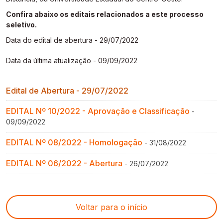
Gestão de Ambientes Promotores de Inovação 
Gestão de Ambientes Promotores de Inovação 
Gestão de Ambientes Promotores de Inovação 
Gestão de Ambientes Promotores de Inovação 
Gestão de Ambientes Promotores de Inovação 
Confira abaixo os editais relacionados a este processo
[GAPI]
[GAPI]
[GAPI]
[GAPI]
[GAPI]
seletivo.
Data do edital de abertura - 29/07/2022
Especialização em Gestão de Ambientes de 
Especialização em Gestão de Ambientes de 
Especialização em Gestão de Ambientes de 
Especialização em Gestão de Ambientes de 
Especialização em Gestão de Ambientes de 
Aprendizagem [PDE]
Aprendizagem [PDE]
Aprendizagem [PDE]
Aprendizagem [PDE]
Aprendizagem [PDE]
Data da última atualização - 09/09/2022
Docência na Educação Infantil [DINF]
Docência na Educação Infantil [DINF]
Docência na Educação Infantil [DINF]
Docência na Educação Infantil [DINF]
Docência na Educação Infantil [DINF]
Edital de Abertura - 29/07/2022
Gestão Escolar [GESC]
Gestão Escolar [GESC]
Gestão Escolar [GESC]
Gestão Escolar [GESC]
Gestão Escolar [GESC]
EDITAL Nº 10/2022 - Aprovação e Classificação
-
09/09/2022
EDITAL Nº 08/2022 - Homologação
- 31/08/2022
EDITAL Nº 06/2022 - Abertura
- 26/07/2022
Voltar para o início