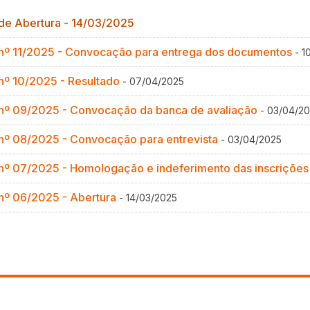
 de Abertura - 14/03/2025
Gestão de Ambientes Promotores de In
Gestão de Ambientes Promotores de In
Gestão de Ambientes Promotores de In
Gestão de Ambientes Promotores de In
Gestão de Ambientes Promotores de In
l nº 11/2025 - Convocação para entrega dos documentos
- 1
Especialização em Gestão de Ambiente
Especialização em Gestão de Ambiente
Especialização em Gestão de Ambiente
Especialização em Gestão de Ambiente
Especialização em Gestão de Ambiente
 nº 10/2025 - Resultado
- 07/04/2025
Docência na Educação Infantil [DINF]
Docência na Educação Infantil [DINF]
Docência na Educação Infantil [DINF]
Docência na Educação Infantil [DINF]
Docência na Educação Infantil [DINF]
l nº 09/2025 - Convocação da banca de avaliação
- 03/04/2
Gestão Escolar [GESC]
Gestão Escolar [GESC]
Gestão Escolar [GESC]
Gestão Escolar [GESC]
Gestão Escolar [GESC]
 nº 08/2025 - Convocação para entrevista
- 03/04/2025
 nº 07/2025 - Homologação e indeferimento das inscriçõe
 nº 06/2025 - Abertura
- 14/03/2025