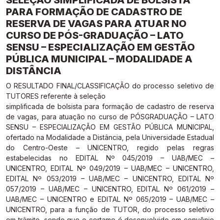
SELEÇÃO SIMPLIFICADA DE BOLSISTA
Gestão de Ambientes Promotores de Inovação 
Gestão de Ambientes Promotores de Inovação 
Gestão de Ambientes Promotores de Inovação 
Gestão de Ambientes Promotores de Inovação 
Gestão de Ambientes Promotores de Inovação 
PARA FORMAÇÃO DE CADASTRO DE
[GAPI]
[GAPI]
[GAPI]
[GAPI]
[GAPI]
RESERVA DE VAGAS PARA ATUAR NO
CURSO DE PÓS-GRADUAÇÃO – LATO
Especialização em Gestão de Ambientes de 
Especialização em Gestão de Ambientes de 
Especialização em Gestão de Ambientes de 
Especialização em Gestão de Ambientes de 
Especialização em Gestão de Ambientes de 
SENSU – ESPECIALIZAÇÃO EM GESTÃO
Aprendizagem [PDE]
Aprendizagem [PDE]
Aprendizagem [PDE]
Aprendizagem [PDE]
Aprendizagem [PDE]
PÚBLICA MUNICIPAL – MODALIDADE A
DISTÂNCIA
Docência na Educação Infantil [DINF]
Docência na Educação Infantil [DINF]
Docência na Educação Infantil [DINF]
Docência na Educação Infantil [DINF]
Docência na Educação Infantil [DINF]
O RESULTADO FINAL/CLASSIFICAÇÃO do processo seletivo de
TUTORES referente à seleção
Gestão Escolar [GESC]
Gestão Escolar [GESC]
Gestão Escolar [GESC]
Gestão Escolar [GESC]
Gestão Escolar [GESC]
simplificada de bolsista para formação de cadastro de reserva
de vagas, para atuação no curso de PÓSGRADUAÇÃO – LATO
SENSU – ESPECIALIZAÇÃO EM GESTÃO PÚBLICA MUNICIPAL,
ofertado na Modalidade a Distância, pela Universidade Estadual
do Centro-Oeste – UNICENTRO, regido pelas regras
estabelecidas no EDITAL Nº 045/2019 – UAB/MEC –
UNICENTRO, EDITAL Nº 049/2019 – UAB/MEC – UNICENTRO,
EDITAL Nº 053/2019 – UAB/MEC – UNICENTRO, EDITAL Nº
057/2019 – UAB/MEC – UNICENTRO, EDITAL Nº 061/2019 –
UAB/MEC – UNICENTRO e EDITAL Nº 065/2019 – UAB/MEC –
UNICENTRO, para a função de TUTOR, do processo seletivo
em trâmite, sendo que o certame é desenvolvido em convênio