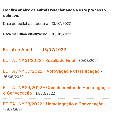
Gestão de Ambientes Promotores de Inovação 
Gestão de Ambientes Promotores de Inovação 
Gestão de Ambientes Promotores de Inovação 
Gestão de Ambientes Promotores de Inovação 
Gestão de Ambientes Promotores de Inovação 
[GAPI]
[GAPI]
[GAPI]
[GAPI]
[GAPI]
Confira abaixo os editais relacionados a este processo
seletivo.
Especialização em Gestão de Ambientes de 
Especialização em Gestão de Ambientes de 
Especialização em Gestão de Ambientes de 
Especialização em Gestão de Ambientes de 
Especialização em Gestão de Ambientes de 
Data do edital de abertura - 13/07/2022
Aprendizagem [PDE]
Aprendizagem [PDE]
Aprendizagem [PDE]
Aprendizagem [PDE]
Aprendizagem [PDE]
Data da última atualização - 30/08/2022
Docência na Educação Infantil [DINF]
Docência na Educação Infantil [DINF]
Docência na Educação Infantil [DINF]
Docência na Educação Infantil [DINF]
Docência na Educação Infantil [DINF]
Edital de Abertura - 13/07/2022
Gestão Escolar [GESC]
Gestão Escolar [GESC]
Gestão Escolar [GESC]
Gestão Escolar [GESC]
Gestão Escolar [GESC]
EDITAL Nº 31/2022 - Resultado Final
- 30/08/2022
EDITAL Nº 30/2022 - Aprovação e Classificação
-
26/08/2022
EDITAL Nº 29/2022 - Complementar de Homologação
e Convocação
- 19/08/2022
EDITAL Nº 28/2022 - Homologação e Convocação
-
16/08/2022