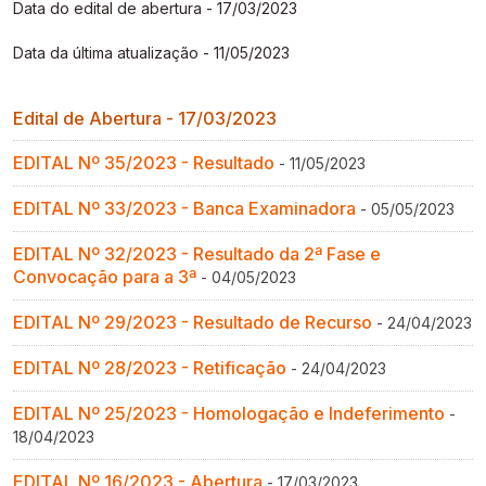
Data do edital de abertura - 17/03/2023
Gestão de Ambientes Promotores de Inovação 
Gestão de Ambientes Promotores de Inovação 
Gestão de Ambientes Promotores de Inovação 
Gestão de Ambientes Promotores de Inovação 
Gestão de Ambientes Promotores de Inovação 
[GAPI]
[GAPI]
[GAPI]
[GAPI]
[GAPI]
Data da última atualização - 11/05/2023
Especialização em Gestão de Ambientes de 
Especialização em Gestão de Ambientes de 
Especialização em Gestão de Ambientes de 
Especialização em Gestão de Ambientes de 
Especialização em Gestão de Ambientes de 
Edital de Abertura - 17/03/2023
Aprendizagem [PDE]
Aprendizagem [PDE]
Aprendizagem [PDE]
Aprendizagem [PDE]
Aprendizagem [PDE]
EDITAL Nº 35/2023 - Resultado
- 11/05/2023
Docência na Educação Infantil [DINF]
Docência na Educação Infantil [DINF]
Docência na Educação Infantil [DINF]
Docência na Educação Infantil [DINF]
Docência na Educação Infantil [DINF]
EDITAL Nº 33/2023 - Banca Examinadora
- 05/05/2023
Gestão Escolar [GESC]
Gestão Escolar [GESC]
Gestão Escolar [GESC]
Gestão Escolar [GESC]
Gestão Escolar [GESC]
EDITAL Nº 32/2023 - Resultado da 2ª Fase e
Convocação para a 3ª
- 04/05/2023
EDITAL Nº 29/2023 - Resultado de Recurso
- 24/04/2023
EDITAL Nº 28/2023 - Retificação
- 24/04/2023
EDITAL Nº 25/2023 - Homologação e Indeferimento
-
18/04/2023
EDITAL Nº 16/2023 - Abertura
- 17/03/2023