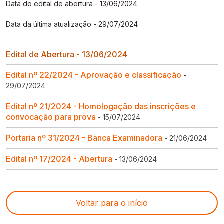
Data do edital de abertura - 13/06/2024
Gestão de Ambientes Promotores de Inovação 
Gestão de Ambientes Promotores de Inovação 
Gestão de Ambientes Promotores de Inovação 
Gestão de Ambientes Promotores de Inovação 
Gestão de Ambientes Promotores de Inovação 
[GAPI]
[GAPI]
[GAPI]
[GAPI]
[GAPI]
Data da última atualização - 29/07/2024
Especialização em Gestão de Ambientes de 
Especialização em Gestão de Ambientes de 
Especialização em Gestão de Ambientes de 
Especialização em Gestão de Ambientes de 
Especialização em Gestão de Ambientes de 
Edital de Abertura - 13/06/2024
Aprendizagem [PDE]
Aprendizagem [PDE]
Aprendizagem [PDE]
Aprendizagem [PDE]
Aprendizagem [PDE]
Edital nº 22/2024 - Aprovação e classificação
-
Docência na Educação Infantil [DINF]
Docência na Educação Infantil [DINF]
Docência na Educação Infantil [DINF]
Docência na Educação Infantil [DINF]
Docência na Educação Infantil [DINF]
29/07/2024
Gestão Escolar [GESC]
Gestão Escolar [GESC]
Gestão Escolar [GESC]
Gestão Escolar [GESC]
Gestão Escolar [GESC]
Edital nº 21/2024 - Homologação das inscrições e
convocação para prova
- 15/07/2024
Portaria nº 31/2024 - Banca Examinadora
- 21/06/2024
Edital nº 17/2024 - Abertura
- 13/06/2024
Voltar para o início