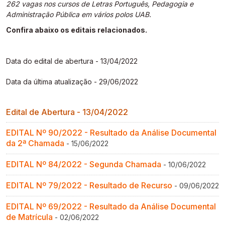
262 vagas nos cursos de Letras Português, Pedagogia e
Gestão de Ambientes Promotores de Inovação 
Gestão de Ambientes Promotores de Inovação 
Gestão de Ambientes Promotores de Inovação 
Gestão de Ambientes Promotores de Inovação 
Gestão de Ambientes Promotores de Inovação 
Administração Pública em vários polos UAB.
[GAPI]
[GAPI]
[GAPI]
[GAPI]
[GAPI]
Confira abaixo os editais relacionados.
Especialização em Gestão de Ambientes de 
Especialização em Gestão de Ambientes de 
Especialização em Gestão de Ambientes de 
Especialização em Gestão de Ambientes de 
Especialização em Gestão de Ambientes de 
Aprendizagem [PDE]
Aprendizagem [PDE]
Aprendizagem [PDE]
Aprendizagem [PDE]
Aprendizagem [PDE]
Data do edital de abertura - 13/04/2022
Docência na Educação Infantil [DINF]
Docência na Educação Infantil [DINF]
Docência na Educação Infantil [DINF]
Docência na Educação Infantil [DINF]
Docência na Educação Infantil [DINF]
Data da última atualização - 29/06/2022
Gestão Escolar [GESC]
Gestão Escolar [GESC]
Gestão Escolar [GESC]
Gestão Escolar [GESC]
Gestão Escolar [GESC]
Edital de Abertura - 13/04/2022
EDITAL Nº 90/2022 - Resultado da Análise Documental
da 2ª Chamada
- 15/06/2022
EDITAL Nº 84/2022 - Segunda Chamada
- 10/06/2022
EDITAL Nº 79/2022 - Resultado de Recurso
- 09/06/2022
EDITAL Nº 69/2022 - Resultado da Análise Documental
de Matrícula
- 02/06/2022