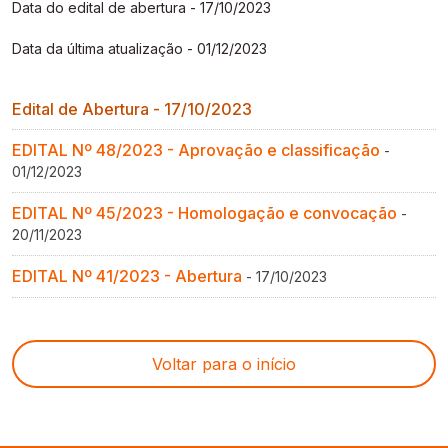
Data do edital de abertura - 17/10/2023
Gestão de Ambientes Promotores de Inovação 
Gestão de Ambientes Promotores de Inovação 
Gestão de Ambientes Promotores de Inovação 
Gestão de Ambientes Promotores de Inovação 
Gestão de Ambientes Promotores de Inovação 
[GAPI]
[GAPI]
[GAPI]
[GAPI]
[GAPI]
Data da última atualização - 01/12/2023
Especialização em Gestão de Ambientes de 
Especialização em Gestão de Ambientes de 
Especialização em Gestão de Ambientes de 
Especialização em Gestão de Ambientes de 
Especialização em Gestão de Ambientes de 
Edital de Abertura - 17/10/2023
Aprendizagem [PDE]
Aprendizagem [PDE]
Aprendizagem [PDE]
Aprendizagem [PDE]
Aprendizagem [PDE]
EDITAL Nº 48/2023 - Aprovação e classificação
-
Docência na Educação Infantil [DINF]
Docência na Educação Infantil [DINF]
Docência na Educação Infantil [DINF]
Docência na Educação Infantil [DINF]
Docência na Educação Infantil [DINF]
01/12/2023
Gestão Escolar [GESC]
Gestão Escolar [GESC]
Gestão Escolar [GESC]
Gestão Escolar [GESC]
Gestão Escolar [GESC]
EDITAL Nº 45/2023 - Homologação e convocação
-
20/11/2023
EDITAL Nº 41/2023 - Abertura
- 17/10/2023
Voltar para o início