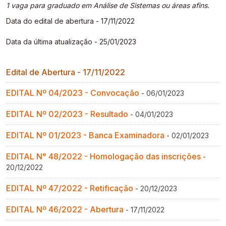
Gestão de Ambientes Promotores de Inovação 
Gestão de Ambientes Promotores de Inovação 
Gestão de Ambientes Promotores de Inovação 
Gestão de Ambientes Promotores de Inovação 
Gestão de Ambientes Promotores de Inovação 
1 vaga para graduado em Análise de Sistemas ou áreas afins.
[GAPI]
[GAPI]
[GAPI]
[GAPI]
[GAPI]
Data do edital de abertura - 17/11/2022
Data da última atualização - 25/01/2023
Especialização em Gestão de Ambientes de 
Especialização em Gestão de Ambientes de 
Especialização em Gestão de Ambientes de 
Especialização em Gestão de Ambientes de 
Especialização em Gestão de Ambientes de 
Aprendizagem [PDE]
Aprendizagem [PDE]
Aprendizagem [PDE]
Aprendizagem [PDE]
Aprendizagem [PDE]
Edital de Abertura - 17/11/2022
Docência na Educação Infantil [DINF]
Docência na Educação Infantil [DINF]
Docência na Educação Infantil [DINF]
Docência na Educação Infantil [DINF]
Docência na Educação Infantil [DINF]
EDITAL Nº 04/2023 - Convocação
- 06/01/2023
Gestão Escolar [GESC]
Gestão Escolar [GESC]
Gestão Escolar [GESC]
Gestão Escolar [GESC]
Gestão Escolar [GESC]
EDITAL Nº 02/2023 - Resultado
- 04/01/2023
EDITAL Nº 01/2023 - Banca Examinadora
- 02/01/2023
EDITAL N° 48/2022 - Homologação das inscrições
-
20/12/2022
EDITAL Nº 47/2022 - Retificação
- 20/12/2023
EDITAL Nº 46/2022 - Abertura
- 17/11/2022