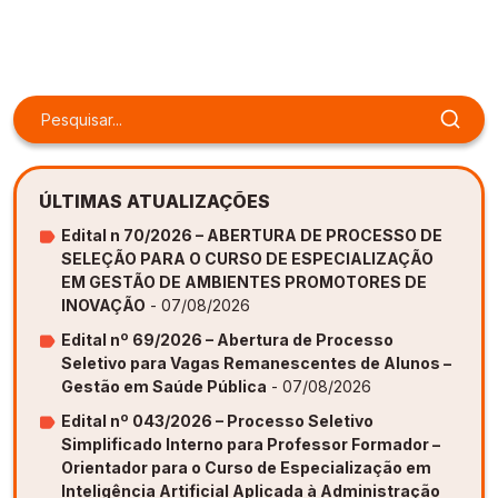
Gestão de Ambientes Promotores de Inovação 
Gestão de Ambientes Promotores de Inovação 
Gestão de Ambientes Promotores de Inovação 
Gestão de Ambientes Promotores de Inovação 
Gestão de Ambientes Promotores de Inovação 
[GAPI]
[GAPI]
[GAPI]
[GAPI]
[GAPI]
Especialização em Gestão de Ambientes de 
Especialização em Gestão de Ambientes de 
Especialização em Gestão de Ambientes de 
Especialização em Gestão de Ambientes de 
Especialização em Gestão de Ambientes de 
Aprendizagem [PDE]
Aprendizagem [PDE]
Aprendizagem [PDE]
Aprendizagem [PDE]
Aprendizagem [PDE]
Docência na Educação Infantil [DINF]
Docência na Educação Infantil [DINF]
Docência na Educação Infantil [DINF]
Docência na Educação Infantil [DINF]
Docência na Educação Infantil [DINF]
ÚLTIMAS ATUALIZAÇÕES
Gestão Escolar [GESC]
Gestão Escolar [GESC]
Gestão Escolar [GESC]
Gestão Escolar [GESC]
Gestão Escolar [GESC]
Edital n 70/2026 – ABERTURA DE PROCESSO DE
SELEÇÃO PARA O CURSO DE ESPECIALIZAÇÃO
EM GESTÃO DE AMBIENTES PROMOTORES DE
INOVAÇÃO
- 07/08/2026
Edital nº 69/2026 – Abertura de Processo
Seletivo para Vagas Remanescentes de Alunos –
Gestão em Saúde Pública
- 07/08/2026
Edital nº 043/2026 – Processo Seletivo
Simplificado Interno para Professor Formador –
Orientador para o Curso de Especialização em
Inteligência Artificial Aplicada à Administração