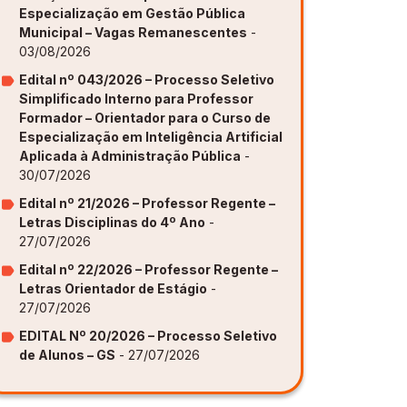
Especialização em Gestão Pública
Municipal – Vagas Remanescentes
-
ovação [GAPI]
ovação [GAPI]
ovação [GAPI]
ovação [GAPI]
ovação [GAPI]
03/08/2026
s de Aprendizagem [PDE]
s de Aprendizagem [PDE]
s de Aprendizagem [PDE]
s de Aprendizagem [PDE]
s de Aprendizagem [PDE]
Edital nº 043/2026 – Processo Seletivo
Simplificado Interno para Professor
Formador – Orientador para o Curso de
Especialização em Inteligência Artificial
Aplicada à Administração Pública
-
30/07/2026
Edital nº 21/2026 – Professor Regente –
Letras Disciplinas do 4º Ano
-
27/07/2026
Edital nº 22/2026 – Professor Regente –
Letras Orientador de Estágio
-
27/07/2026
EDITAL Nº 20/2026 – Processo Seletivo
de Alunos – GS
- 27/07/2026