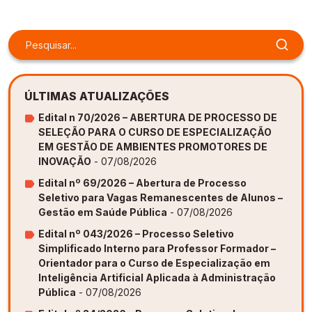
Gestão de Ambientes Promotores de Inovação 
Gestão de Ambientes Promotores de Inovação 
Gestão de Ambientes Promotores de Inovação 
Gestão de Ambientes Promotores de Inovação 
Gestão de Ambientes Promotores de Inovação 
[GAPI]
[GAPI]
[GAPI]
[GAPI]
[GAPI]
Especialização em Gestão de Ambientes de 
Especialização em Gestão de Ambientes de 
Especialização em Gestão de Ambientes de 
Especialização em Gestão de Ambientes de 
Especialização em Gestão de Ambientes de 
Aprendizagem [PDE]
Aprendizagem [PDE]
Aprendizagem [PDE]
Aprendizagem [PDE]
Aprendizagem [PDE]
ÚLTIMAS ATUALIZAÇÕES
Docência na Educação Infantil [DINF]
Docência na Educação Infantil [DINF]
Docência na Educação Infantil [DINF]
Docência na Educação Infantil [DINF]
Docência na Educação Infantil [DINF]
Edital n 70/2026 – ABERTURA DE PROCESSO DE
SELEÇÃO PARA O CURSO DE ESPECIALIZAÇÃO
Gestão Escolar [GESC]
Gestão Escolar [GESC]
Gestão Escolar [GESC]
Gestão Escolar [GESC]
Gestão Escolar [GESC]
EM GESTÃO DE AMBIENTES PROMOTORES DE
INOVAÇÃO
- 07/08/2026
Edital nº 69/2026 – Abertura de Processo
Seletivo para Vagas Remanescentes de Alunos –
Gestão em Saúde Pública
- 07/08/2026
Edital nº 043/2026 – Processo Seletivo
Simplificado Interno para Professor Formador –
Orientador para o Curso de Especialização em
Inteligência Artificial Aplicada à Administração
Pública
- 07/08/2026