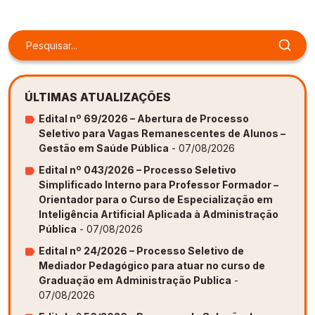
Gestão de Ambientes Promotores de Inovação 
Gestão de Ambientes Promotores de Inovação 
Gestão de Ambientes Promotores de Inovação 
Gestão de Ambientes Promotores de Inovação 
Gestão de Ambientes Promotores de Inovação 
[GAPI]
[GAPI]
[GAPI]
[GAPI]
[GAPI]
Especialização em Gestão de Ambientes de 
Especialização em Gestão de Ambientes de 
Especialização em Gestão de Ambientes de 
Especialização em Gestão de Ambientes de 
Especialização em Gestão de Ambientes de 
Aprendizagem [PDE]
Aprendizagem [PDE]
Aprendizagem [PDE]
Aprendizagem [PDE]
Aprendizagem [PDE]
ÚLTIMAS ATUALIZAÇÕES
Docência na Educação Infantil [DINF]
Docência na Educação Infantil [DINF]
Docência na Educação Infantil [DINF]
Docência na Educação Infantil [DINF]
Docência na Educação Infantil [DINF]
Edital nº 69/2026 – Abertura de Processo
Seletivo para Vagas Remanescentes de Alunos –
Gestão Escolar [GESC]
Gestão Escolar [GESC]
Gestão Escolar [GESC]
Gestão Escolar [GESC]
Gestão Escolar [GESC]
Gestão em Saúde Pública
- 07/08/2026
Edital nº 043/2026 – Processo Seletivo
Simplificado Interno para Professor Formador –
Orientador para o Curso de Especialização em
Inteligência Artificial Aplicada à Administração
Pública
- 07/08/2026
Edital nº 24/2026 – Processo Seletivo de
Mediador Pedagógico para atuar no curso de
Graduação em Administração Publica
-
07/08/2026