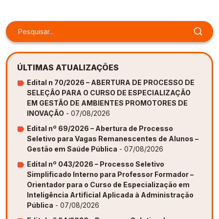
Gestão de Ambientes Promotores de Inovação 
Gestão de Ambientes Promotores de Inovação 
Gestão de Ambientes Promotores de Inovação 
Gestão de Ambientes Promotores de Inovação 
Gestão de Ambientes Promotores de Inovação 
[GAPI]
[GAPI]
[GAPI]
[GAPI]
[GAPI]
Especialização em Gestão de Ambientes de 
Especialização em Gestão de Ambientes de 
Especialização em Gestão de Ambientes de 
Especialização em Gestão de Ambientes de 
Especialização em Gestão de Ambientes de 
Aprendizagem [PDE]
Aprendizagem [PDE]
Aprendizagem [PDE]
Aprendizagem [PDE]
Aprendizagem [PDE]
ÚLTIMAS ATUALIZAÇÕES
Docência na Educação Infantil [DINF]
Docência na Educação Infantil [DINF]
Docência na Educação Infantil [DINF]
Docência na Educação Infantil [DINF]
Docência na Educação Infantil [DINF]
Edital n 70/2026 – ABERTURA DE PROCESSO DE
SELEÇÃO PARA O CURSO DE ESPECIALIZAÇÃO
Gestão Escolar [GESC]
Gestão Escolar [GESC]
Gestão Escolar [GESC]
Gestão Escolar [GESC]
Gestão Escolar [GESC]
EM GESTÃO DE AMBIENTES PROMOTORES DE
INOVAÇÃO
- 07/08/2026
Edital nº 69/2026 – Abertura de Processo
Seletivo para Vagas Remanescentes de Alunos –
Gestão em Saúde Pública
- 07/08/2026
Edital nº 043/2026 – Processo Seletivo
Simplificado Interno para Professor Formador –
Orientador para o Curso de Especialização em
Inteligência Artificial Aplicada à Administração
Pública
- 07/08/2026