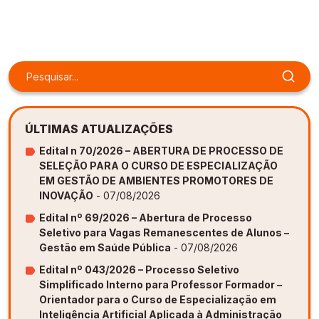
Gestão de Ambientes Promotores de Inovação 
Gestão de Ambientes Promotores de Inovação 
Gestão de Ambientes Promotores de Inovação 
Gestão de Ambientes Promotores de Inovação 
Gestão de Ambientes Promotores de Inovação 
[GAPI]
[GAPI]
[GAPI]
[GAPI]
[GAPI]
Especialização em Gestão de Ambientes de 
Especialização em Gestão de Ambientes de 
Especialização em Gestão de Ambientes de 
Especialização em Gestão de Ambientes de 
Especialização em Gestão de Ambientes de 
Aprendizagem [PDE]
Aprendizagem [PDE]
Aprendizagem [PDE]
Aprendizagem [PDE]
Aprendizagem [PDE]
Docência na Educação Infantil [DINF]
Docência na Educação Infantil [DINF]
Docência na Educação Infantil [DINF]
Docência na Educação Infantil [DINF]
Docência na Educação Infantil [DINF]
ÚLTIMAS ATUALIZAÇÕES
Gestão Escolar [GESC]
Gestão Escolar [GESC]
Gestão Escolar [GESC]
Gestão Escolar [GESC]
Gestão Escolar [GESC]
Edital n 70/2026 – ABERTURA DE PROCESSO DE
SELEÇÃO PARA O CURSO DE ESPECIALIZAÇÃO
EM GESTÃO DE AMBIENTES PROMOTORES DE
INOVAÇÃO
- 07/08/2026
Edital nº 69/2026 – Abertura de Processo
Seletivo para Vagas Remanescentes de Alunos –
Gestão em Saúde Pública
- 07/08/2026
Edital nº 043/2026 – Processo Seletivo
Simplificado Interno para Professor Formador –
Orientador para o Curso de Especialização em
Inteligência Artificial Aplicada à Administração